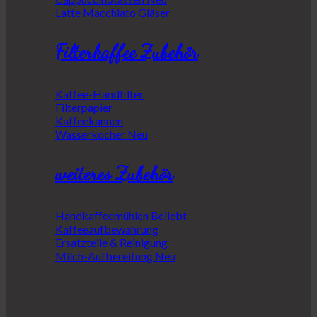
Latte Macchiato Gläser
Filterkaffee Zubehör
Kaffee-Handfilter
Filterpapier
Kaffeekannen
Wasserkocher
weiteres Zubehör
Handkaffeemühlen
Kaffeeaufbewahrung
Ersatzteile & Reinigung
Milch-Aufbereitung