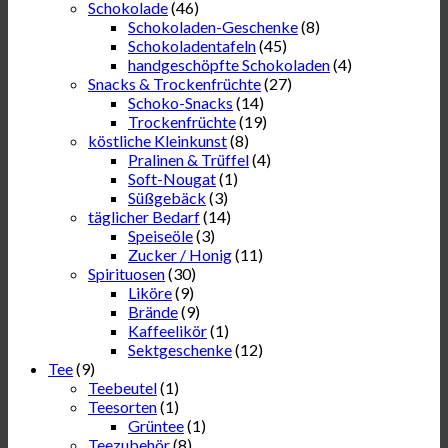
Schokolade
(46)
Schokoladen-Geschenke
(8)
Schokoladentafeln
(45)
handgeschöpfte Schokoladen
(4)
Snacks & Trockenfrüchte
(27)
Schoko-Snacks
(14)
Trockenfrüchte
(19)
köstliche Kleinkunst
(8)
Pralinen & Trüffel
(4)
Soft-Nougat
(1)
Süßgebäck
(3)
täglicher Bedarf
(14)
Speiseöle
(3)
Zucker / Honig
(11)
Spirituosen
(30)
Liköre
(9)
Brände
(9)
Kaffeelikör
(1)
Sektgeschenke
(12)
Tee
(9)
Teebeutel
(1)
Teesorten
(1)
Grüntee
(1)
Teezubehör
(8)