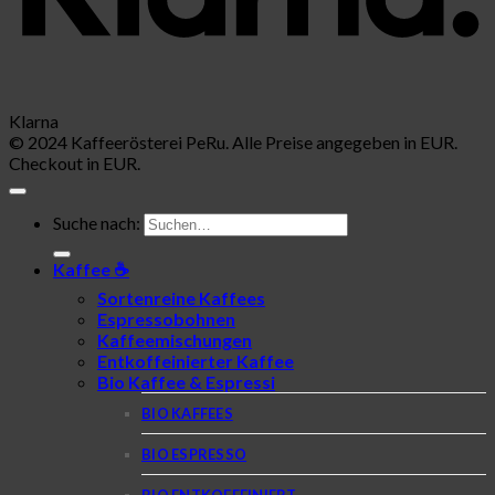
Klarna
© 2024 Kaffeerösterei PeRu. Alle Preise angegeben in EUR.
Checkout in EUR.
Suche nach:
Kaffee ☕
Sortenreine Kaffees
Espressobohnen
Kaffeemischungen
Entkoffeinierter Kaffee
Bio Kaffee & Espressi
BIO KAFFEES
BIO ESPRESSO
BIO ENTKOFFEINIERT