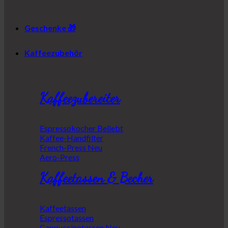
Geschenke 🎁
Kaffeezubehör
Kaffeezubereiter
Espressokocher
Kaffee-Handfilter
French-Press
Aero-Press
Kaffeetassen & Becher
Kaffeetassen
Espressotassen
Cappuccinotassen