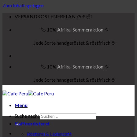
Zum Inhalt springen
VERSANDKOSTENFREI AB 75 € 📦
🏷️ 10%
Afrika-Sommeraktion
🌞
Jede Sorte handgeröstet & röstfrisch ☕
🏷️ 10%
Afrika-Sommeraktion
🌞
Jede Sorte handgeröstet & röstfrisch ☕
Menü
Suche nach:
Kaffeerösterei
Rösterei & Ladencafé