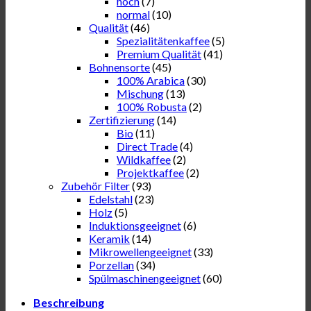
hoch
(7)
normal
(10)
Qualität
(46)
Spezialitätenkaffee
(5)
Premium Qualität
(41)
Bohnensorte
(45)
100% Arabica
(30)
Mischung
(13)
100% Robusta
(2)
Zertifizierung
(14)
Bio
(11)
Direct Trade
(4)
Wildkaffee
(2)
Projektkaffee
(2)
Zubehör Filter
(93)
Edelstahl
(23)
Holz
(5)
Induktionsgeeignet
(6)
Keramik
(14)
Mikrowellengeeignet
(33)
Porzellan
(34)
Spülmaschinengeeignet
(60)
Beschreibung