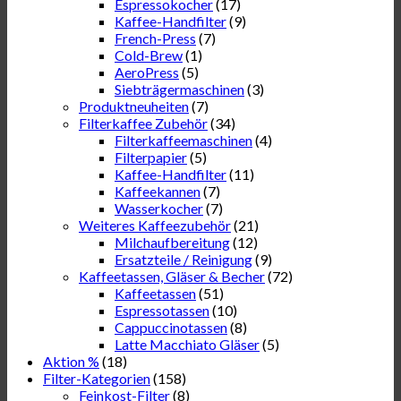
Espressokocher
(17)
Kaffee-Handfilter
(9)
French-Press
(7)
Cold-Brew
(1)
AeroPress
(5)
Siebträgermaschinen
(3)
Produktneuheiten
(7)
Filterkaffee Zubehör
(34)
Filterkaffeemaschinen
(4)
Filterpapier
(5)
Kaffee-Handfilter
(11)
Kaffeekannen
(7)
Wasserkocher
(7)
Weiteres Kaffeezubehör
(21)
Milchaufbereitung
(12)
Ersatzteile / Reinigung
(9)
Kaffeetassen, Gläser & Becher
(72)
Kaffeetassen
(51)
Espressotassen
(10)
Cappuccinotassen
(8)
Latte Macchiato Gläser
(5)
Aktion %
(18)
Filter-Kategorien
(158)
Feinkost-Filter
(8)