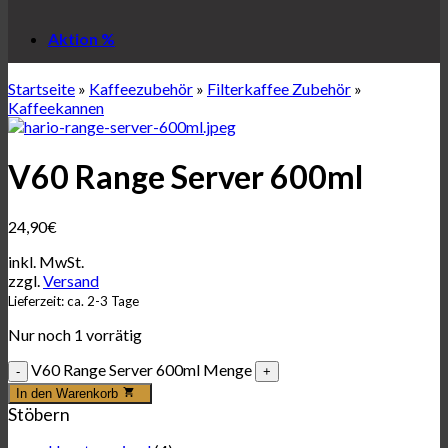
Aktion %
Startseite
»
Kaffeezubehör
»
Filterkaffee Zubehör
»
Kaffeekannen
V60 Range Server 600ml
24,90
€
inkl. MwSt.
zzgl.
Versand
Lieferzeit: ca. 2-3 Tage
Nur noch 1 vorrätig
V60 Range Server 600ml Menge
In den Warenkorb
Stöbern