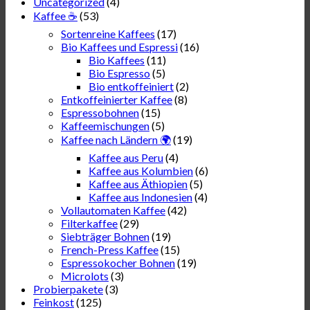
Uncategorized
(4)
Kaffee ☕
(53)
Sortenreine Kaffees
(17)
Bio Kaffees und Espressi
(16)
Bio Kaffees
(11)
Bio Espresso
(5)
Bio entkoffeiniert
(2)
Entkoffeinierter Kaffee
(8)
Espressobohnen
(15)
Kaffeemischungen
(5)
Kaffee nach Ländern 🌍
(19)
Kaffee aus Peru
(4)
Kaffee aus Kolumbien
(6)
Kaffee aus Äthiopien
(5)
Kaffee aus Indonesien
(4)
Vollautomaten Kaffee
(42)
Filterkaffee
(29)
Siebträger Bohnen
(19)
French-Press Kaffee
(15)
Espressokocher Bohnen
(19)
Microlots
(3)
Probierpakete
(3)
Feinkost
(125)